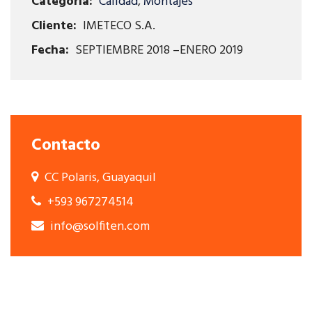
Categoría:
Calidad
,
Montajes
Cliente:
IMETECO S.A.
Fecha:
SEPTIEMBRE 2018 –ENERO 2019
Contacto
CC Polaris, Guayaquil
+593 967274514
info@solfiten.com